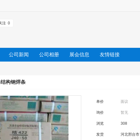
关注
0
公司新闻
公司相册
展会信息
友情链接
03结构钢焊条
单价
面议
询价
暂无
浏览
308
发货
河北邢台市