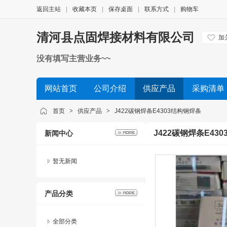
返回主站
|
收藏本页
|
保存桌面
|
联系方式
|
购物车
清河县点固焊接材料有限公司
加
没有填写主营业务~~
网站首页
公司介绍
供应产品
采购清单
首页
>
供应产品
>
J422碳钢焊条E4303结构钢焊条
J422碳钢焊条E43
新闻中心
暂无新闻
产品分类
全部分类