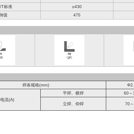
B/T标准
≥430
例值
475
焊条规格(mm)
Φ2
平焊、横焊
60～
电流(A)
立焊、仰焊
70～