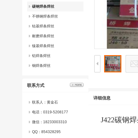
碳钢焊条焊丝
不锈钢焊条焊丝
钴基焊条焊丝
耐磨焊条焊丝
镍基焊条焊丝
铝焊条焊丝
铜焊条焊丝
联系方式
详细信息
联系人：黄金石
电话：0319-5208177
J422碳钢
微信：
18233003310
QQ：
854328295