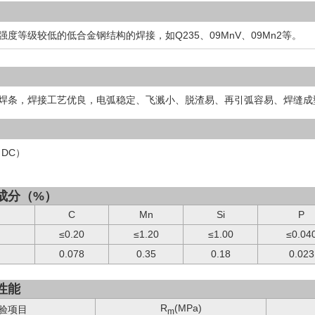
度等级较低的低合金钢结构的焊接，如Q235、09MnV、09Mn2等。
焊条，焊接工艺优良，电弧稳定、飞溅小、脱渣易、再引弧容易、焊缝成
DC）
成分（%）
C
Mn
Si
P
≤0.20
≤1.20
≤1.00
≤0.04
0.078
0.35
0.18
0.023
性能
R
(MPa)
验项目
m