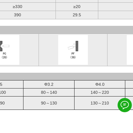
≥330
≥20
390
29.5
.5
Φ3.2
Φ4.0
100
80～140
140～220
90
90～130
130～210