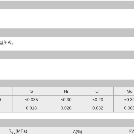
型美观。
S
Ni
Cr
Mo
0
≤0.035
≤0.30
≤0.20
≤0.3
0.018
0.020
0.032
0.00
R
(MPa)
KV
A
(%)
eL