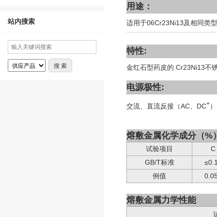
用途：
站内搜索
适用于06Cr23Ni13及
特性:
金红石型药皮的 Cr23Ni
电源极性:
+
交流、直流反接（AC、DC
）
熔敷金属化学成分（%
试验
项目
C
GB/T
标准
≤
0.
例值
0.0
熔敷金属力学性能