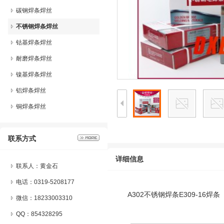
碳钢焊条焊丝
不锈钢焊条焊丝
钴基焊条焊丝
耐磨焊条焊丝
镍基焊条焊丝
铝焊条焊丝
铜焊条焊丝
联系方式
详细信息
联系人：黄金石
电话：0319-5208177
A302不锈钢焊条E309-16焊条
微信：
18233003310
QQ：
854328295